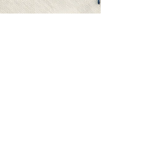
ESCRIBENOS
contacto@easyfactoringsas.com
nuestra dirección
Cra 11a # 134a - 36
Bogotá
, Colombia.
DÉJANOS TUS DATOS